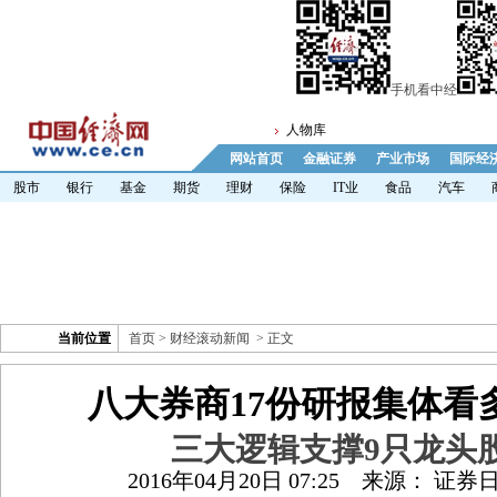
手机看中经
人物库
网站首页
金融证券
产业市场
国际经
股市
银行
基金
期货
理财
保险
IT业
食品
汽车
当前位置
首页
>
财经滚动新闻
> 正文
八大券商17份研报集体看
三大逻辑支撑9只龙头
2016年04月20日 07:25
来源： 证券