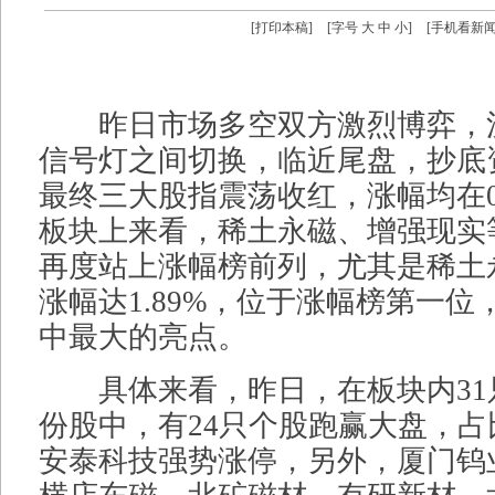
[
打印本稿
]
[字号
大
中
小
]
[
手机看新
昨日市场多空双方激烈博弈，
信号灯之间切换，临近尾盘，抄底
最终三大股指震荡收红，涨幅均在0
板块上来看，稀土永磁、增强现实
再度站上涨幅榜前列，尤其是稀土
涨幅达1.89%，位于涨幅榜第一
中最大的亮点。
具体来看，昨日，在板块内31
份股中，有24只个股跑赢大盘，占比
安泰科技强势涨停，另外，厦门钨