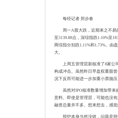
每经记者 郑步春
周一A股大跌，近期来之不易的护
至3139.88点，深综指跌1.10%
两综指分别跌1.11%和1.73%
大。
上周五管理层新核准了8家公司的
构成冲击。虽然昨日早盘权重股曾
况下反而可能进一步加重小票抛压
虽然对IPO核准数量增加带来
意料。即使是管理层，可能也没有
融资总量并不多。想来想去，感觉问
辩护本身当然没错，问题是辩护