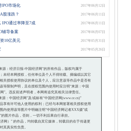
IPO市场化
2017年06月12日
响A股涨跌？
2017年06月11日
 IPO通过率降至7成
2017年06月11日
PO辅导备案
2017年06月07日
资10亿美元
2017年05月31日
家
2017年05月26日
“来源：经济日报-中国经济网”的所有作品，版权均属于
；未经本网授权，任何单位及个人不得转载、摘编或以其它
相关授权使用协议的单位及个人，应注意该等作品中是否有
等限制声明，且在授权范围内使用时应注明“来源：中国
济网”。违反前述声明者，本网将追究其相关法律责任。
中国经济网”及/或标有“中国经济网(www.ce.cn)”
品享有许可他人使用的权利；已经与本网签署相关授权使用
内使用该等图片中明确注明“中国经济网记者XXX摄”或
摄”的图片作品，否则，一切不利后果自行承担。
国经济网）” 的作品，均转载自其它媒体，转载目的在于传递更
对其真实性负责。