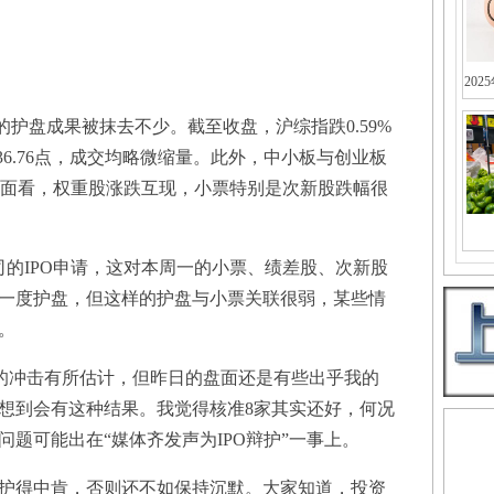
202
盘成果被抹去不少。截至收盘，沪综指跌0.59%
至1836.76点，成交均略微缩量。此外，中小板与创业板
。由盘面看，权重股涨跌互现，小票特别是次新股跌幅很
IPO申请，这对本周一的小票、绩差股、次新股
一度护盘，但这样的护盘与小票关联很弱，某些情
。
的冲击有所估计，但昨日的盘面还是有些出乎我的
想到会有这种结果。我觉得核准8家其实还好，何况
题可能出在“媒体齐发声为IPO辩护”一事上。
得中肯，否则还不如保持沉默。大家知道，投资