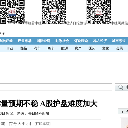
手机看中经
经济日报微信
中经网微信
物库
金融证券
产业市场
国际经济
时政社会
评论理论
地方经济
城市频道
IT业
食品
汽车
商车
能源
房产
医药
文化
会展
准量预期不稳 A股护盘难度加大
3日 07:51
来源： 每日经济新闻
新闻
]
[字号
大
中
小
]
[
打印本稿
]