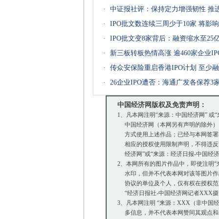
·
中证报社评：保持定力增强韧性 推进
·
IPO批文数连续三周少于10家 将影
·
IPO批文变8家背后：融资缩水至25亿
·
新三板转板热情高涨 逾460家企业I
·
传众安保险重启香港IPO计划 至少融
·
26企业IPO遭否：海通广发各保荐3
中国经济网版权及免责声明：
1、凡本网注明“来源：中国经济网” 或
中国经济网（本网另有声明的除外）
方式使用上述作品；已经与本网签署
相应的授权使用限制声明，不得违反该
经济网”或“来源：经济日报-中国经
2、本网所有的图片作品中，即使注明“来源：
水印，但并不代表本网对该等图片作
协议的单位及个人，仅有权在授权范围
“经济日报社-中国经济网记者XXX
3、凡本网注明 “来源：XXX（非中
多信息，并不代表本网赞同其观点和