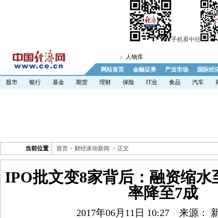
手机看中经
人物库
网站首页
金融证券
产业市场
国际经
股市
银行
基金
期货
理财
保险
IT业
食品
汽车
当前位置
首页
>
财经滚动新闻
> 正文
IPO批文变8家背后：融资缩水至
率降至7成
2017年06月11日 10:27
来源： 