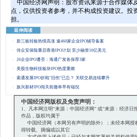
中国经济网声明：股市资讯来源于合作媒体
点，仅供投资者参考，并不构成投资建议。投
担。
延伸阅读
·
新三板转板热情高涨 逾460家企业IPO辅导备案
·
传众安保险重启香港IPO计划 至少融资10亿美元
·
26企业IPO遭否：海通广发各保荐3家
·
美股生物科技板块IPO热度重燃
·
索通发展IPO折戟“旧伤”已忘？ 关联交易连续攀升
·
族兴新材IPO闯关前撤单早有端倪
中国经济网版权及免责声明：
1、凡本网注明“来源：中国经济网” 或“来源：经济日
作品，版权均属于
中国经济网（本网另有声明的除外）；未经本网授
得转载、摘编或以其它
方式使用上述作品；已经与本网签署相关授权使用