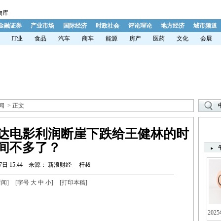
物库
金融证券
产业市场
国际经济
时政社会
评论理论
地方经济
城市频道
IT业
食品
汽车
商车
能源
房产
医药
文化
会展
闻
> 正文
达电影利润断崖下跌给王健林的时
间不多了？
7日 15:44
来源： 新浪财经
杆叔
新闻
]
[字号
大
中
小
]
[
打印本稿
]
202