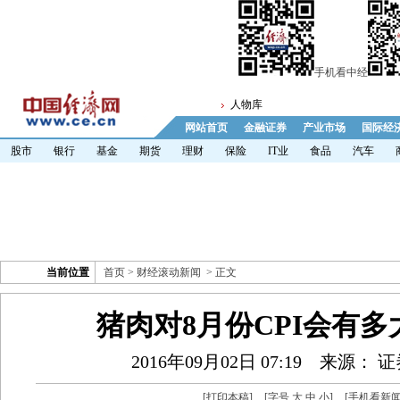
手机看中经
人物库
网站首页
金融证券
产业市场
国际经
股市
银行
基金
期货
理财
保险
IT业
食品
汽车
当前位置
首页
>
财经滚动新闻
> 正文
猪肉对8月份CPI会有
2016年09月02日 07:19
来源： 
[
打印本稿
]
[字号
大
中
小
]
[
手机看新