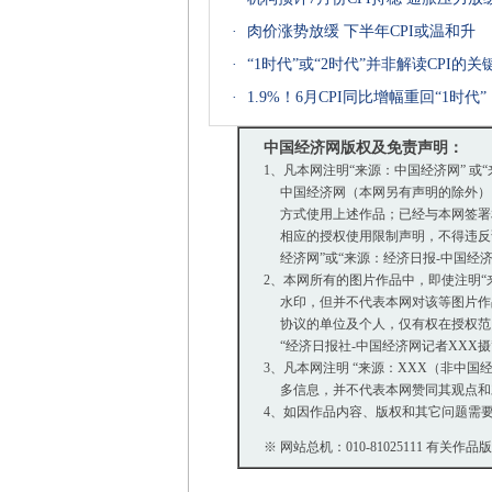
·
肉价涨势放缓 下半年CPI或温和升
·
“1时代”或“2时代”并非解读CPI的关
·
1.9%！6月CPI同比增幅重回“1时代”
中国经济网版权及免责声明：
1、凡本网注明“来源：中国经济网” 或
中国经济网（本网另有声明的除外）
方式使用上述作品；已经与本网签署
相应的授权使用限制声明，不得违反该
经济网”或“来源：经济日报-中国经
2、本网所有的图片作品中，即使注明“来源：
水印，但并不代表本网对该等图片作
协议的单位及个人，仅有权在授权范围
“经济日报社-中国经济网记者XXX
3、凡本网注明 “来源：XXX（非中
多信息，并不代表本网赞同其观点和
4、如因作品内容、版权和其它问题需要
※ 网站总机：010-81025111 有关作品