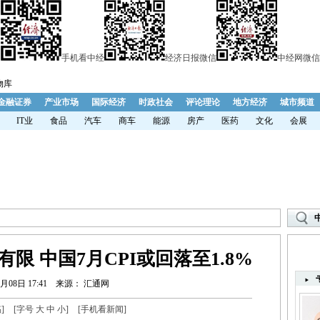
手机看中经
经济日报微信
中经网微信
物库
金融证券
产业市场
国际经济
时政社会
评论理论
地方经济
城市频道
IT业
食品
汽车
商车
能源
房产
医药
文化
会展
限 中国7月CPI或回落至1.8%
月08日 17:41
来源： 汇通网
稿
]
[字号
大
中
小
]
[
手机看新闻
]