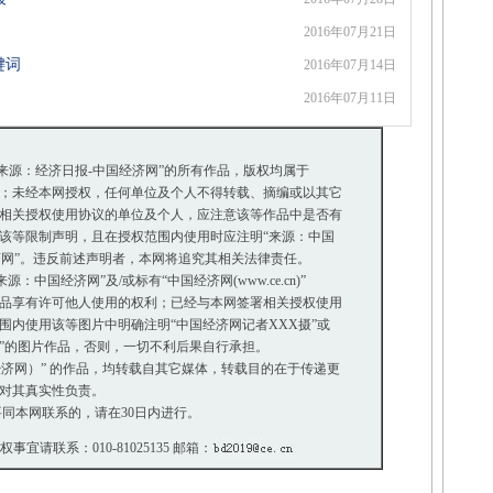
2016年07月21日
键词
2016年07月14日
2016年07月11日
“来源：经济日报-中国经济网”的所有作品，版权均属于
；未经本网授权，任何单位及个人不得转载、摘编或以其它
相关授权使用协议的单位及个人，应注意该等作品中是否有
等限制声明，且在授权范围内使用时应注明“来源：中国
济网”。违反前述声明者，本网将追究其相关法律责任。
中国经济网”及/或标有“中国经济网(www.ce.cn)”
品享有许可他人使用的权利；已经与本网签署相关授权使用
内使用该等图片中明确注明“中国经济网记者XXX摄”或
摄”的图片作品，否则，一切不利后果自行承担。
国经济网）” 的作品，均转载自其它媒体，转载目的在于传递更
对其真实性负责。
同本网联系的，请在30日内进行。
版权事宜请联系：010-81025135 邮箱：