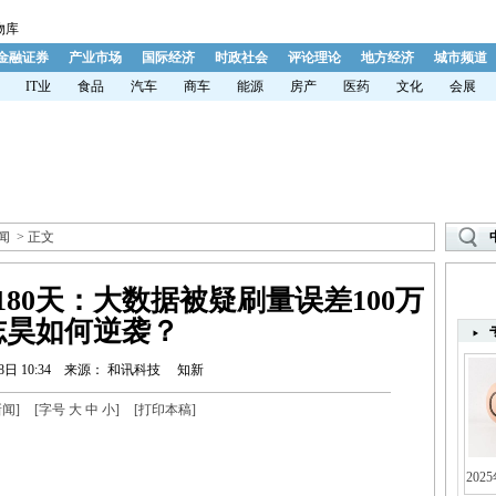
物库
金融证券
产业市场
国际经济
时政社会
评论理论
地方经济
城市频道
IT业
食品
汽车
商车
能源
房产
医药
文化
会展
闻
> 正文
80天：大数据被疑刷量误差100万
志昊如何逆袭？
8日 10:34
来源： 和讯科技
知新
新闻
]
[字号
大
中
小
]
[
打印本稿
]
202