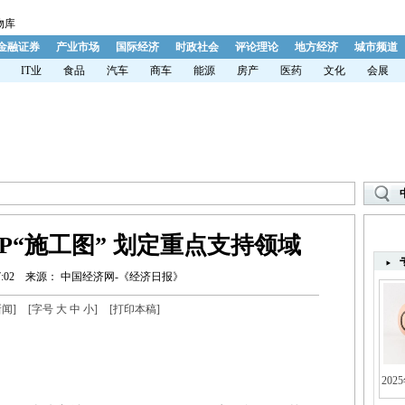
物库
金融证券
产业市场
国际经济
时政社会
评论理论
地方经济
城市频道
IT业
食品
汽车
商车
能源
房产
医药
文化
会展
PP“施工图” 划定重点支持领域
:02
来源： 中国经济网-《经济日报》
新闻
]
[字号
大
中
小
]
[
打印本稿
]
202