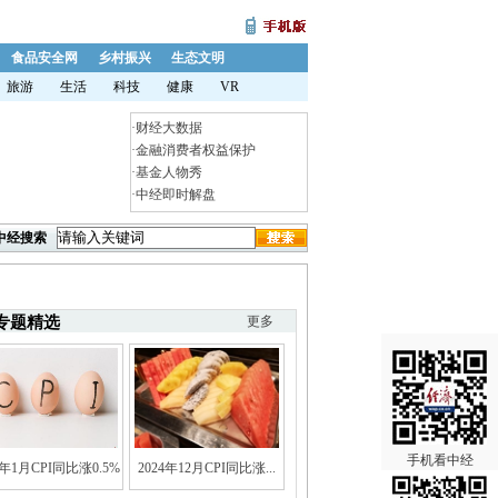
食品安全网
乡村振兴
生态文明
旅游
生活
科技
健康
VR
·
财经大数据
·
金融消费者权益保护
·
基金人物秀
·
中经即时解盘
中经搜索
专题精选
更多
手机看中经
5年1月CPI同比涨0.5%
2024年12月CPI同比涨...