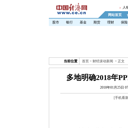
人
网站首页
股市
银行
基金
期货
理财
保险
当前位置
首页
>
财经滚动新闻
> 正文
多地明确2018年P
2018年01月25日 07
[
手机看