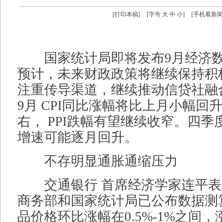
[
打印本稿
]
[字号
大
中
小
]
[
手机看新
国家统计局即将发布9月经济数
预计，未来财政政策将继续保持积
注重传导渠道，继续推动信贷社融
9月 CPI同比涨幅将比上月小幅回升
右， PPI跌幅有望继续收窄。四季
增速可能逐月回升。
不存明显通胀通缩压力
交通银行 首席经济学家连平表
商务部和国家统计局已公布数据测
品价格环比涨幅在0.5%-1%之间