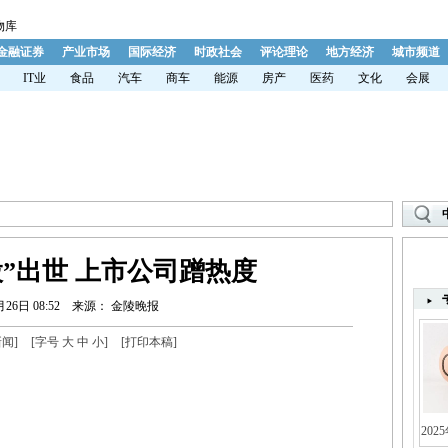
物库
金融证券
产业市场
国际经济
时政社会
评论理论
地方经济
城市频道
IT业
食品
汽车
商车
能源
房产
医药
文化
会展
”出世 上市公司蹭热度
月26日 08:52
来源： 金陵晚报
新闻
]
[字号
大
中
小
]
[
打印本稿
]
202