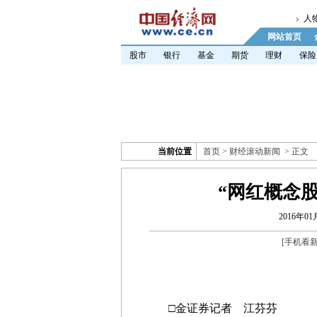
人
网站首页
股市
银行
基金
期货
理财
保险
当前位置
首页
>
财经滚动新闻
> 正文
“网红概念股
2016年01
[
手机看
□金证券记者 江芬芬