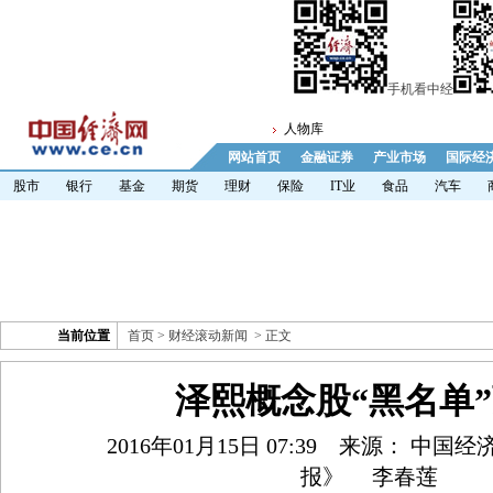
手机看中经
人物库
网站首页
金融证券
产业市场
国际经
股市
银行
基金
期货
理财
保险
IT业
食品
汽车
当前位置
首页
>
财经滚动新闻
> 正文
泽熙概念股“黑名单
2016年01月15日 07:39
来源： 中国经
报》
李春莲