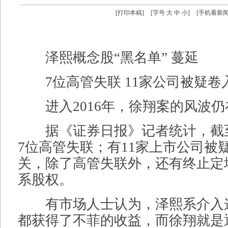
[
打印本稿
]
[字号
大
中
小
]
[
手机看新
泽熙概念股“黑名单” 蔓延
7位高管失联 11家公司被疑卷
进入2016年，徐翔案的风波仍
据《证券日报》记者统计，截
7位高管失联；有11家上市公司被
关，除了高管失联外，还有终止定
系股权。
有市场人士认为，泽熙系介入
都获得了不菲的收益，而徐翔就是