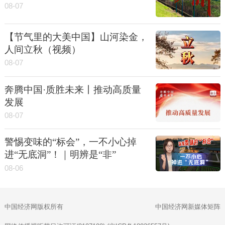
08-07
【节气里的大美中国】山河染金，
人间立秋（视频）
08-07
奔腾中国·质胜未来丨推动高质量
发展
08-07
警惕变味的“标会”，一不小心掉
进“无底洞”！｜明辨是“非”
08-06
中国经济网版权所有
中国经济网新媒体矩阵