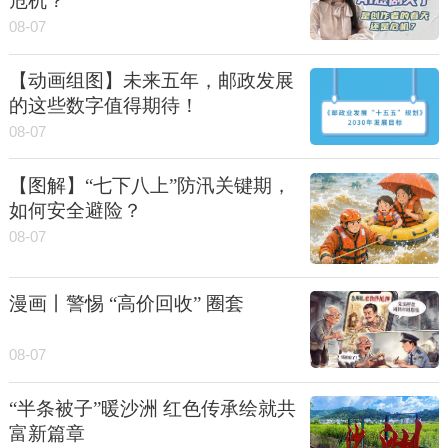
危机？
08-07
【动画组图】未来五年，邮政发展
的这些数字值得期待！
08-07
【图解】“七下八上”防汛关键期，
如何安全避险？
08-07
漫画丨警惕 “高价回收” 圈套
08-07
“半条被子”暖沙洲 红色传承绘就共
富新篇章