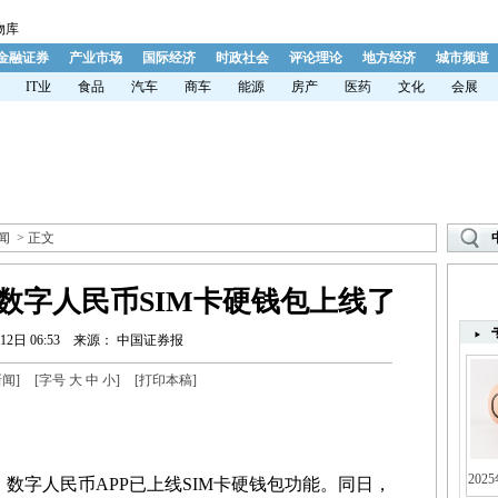
物库
金融证券
产业市场
国际经济
时政社会
评论理论
地方经济
城市频道
IT业
食品
汽车
商车
能源
房产
医药
文化
会展
闻
> 正文
数字人民币SIM卡硬钱包上线了
12日 06:53
来源： 中国证券报
新闻
]
[字号
大
中
小
]
[
打印本稿
]
202
数字人民币APP已上线SIM卡硬钱包功能。同日，