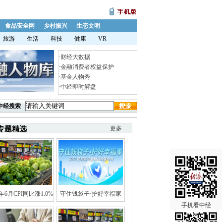
食品安全网
乡村振兴
生态文明
旅游
生活
科技
健康
VR
·
财经大数据
·
金融消费者权益保护
·
基金人物秀
·
中经即时解盘
中经搜索
专题精选
更多
6年6月CPI同比涨1.0%
守住钱袋子·护好幸福家
手机看中经