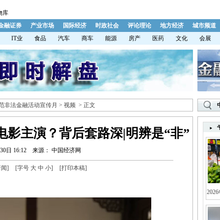
物库
金融证券
产业市场
国际经济
时政社会
评论理论
地方经济
城市频道
IT业
食品
汽车
商车
能源
房产
医药
文化
会展
年防范非法金融活动宣传月
>
视频
> 正文
影主演？背后套路深|明辨是“非”
30日 16:12
来源： 中国经济网
新闻
]
[字号
大
中
小
]
[
打印本稿
]
202