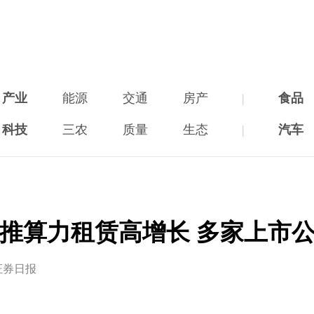
产业
能源
交通
房产
|
食品
科技
三农
质量
生态
|
汽车
推算力租赁高增长 多家上市
证券日报