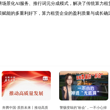
耕场景化AI服务、推行词元分成模式，解决了传统算力租
策赋能的多重利好下，算力租赁企业的盈利质量与成长确
奔腾中国·质胜未来丨推动高质
警惕变味的“标会”，一不小心掉