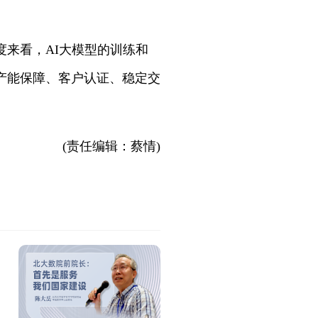
来看，AI大模型的训练和
产能保障、客户认证、稳定交
(责任编辑：蔡情)