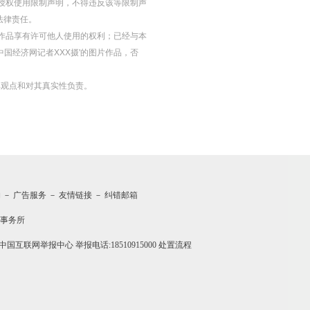
授权使用限制声明，不得违反该等限制声
法律责任。
等图片作品享有许可他人使用的权利；已经与本
中国经济网记者XXX摄'的图片作品，否
其观点和对其真实性负责。
约
－
广告服务
－
友情链接
－
纠错邮箱
事务所
中国互联网举报中心
举报电话:18510915000
处置流程