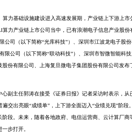
算力基础设施建设进入高速发展期，产业链上下游上市
AI算力产业链上市公司当中，已有浪潮电子信息产业股份
限公司（以下简称“光库科技”）、深圳市江波龙电子股份
份有限公司（以下简称“联动科技”）、深圳市智微智能科
股份有限公司、上海复旦微电子集团股份有限公司发布了
副主任郭涛在接受《证券日报》记者采访时表示，从
普遍交出亮眼“成绩单”，上下游全面迈入“业绩兑现”阶段
长阶段。未来，随着各地政府‌、电信运营商、云计算厂商
进一步打开。