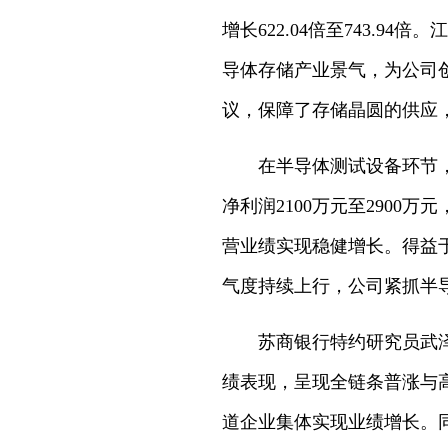
增长622.04倍至743.
导体存储产业景气，为公司
议，保障了存储晶圆的供应
在半导体测试设备环节，国
净利润2100万元至2900
营业绩实现稳健增长。得益
气度持续上行，公司紧抓半
苏商银行特约研究员武泽伟
绩表现，呈现全链条普涨与
道企业集体实现业绩增长。