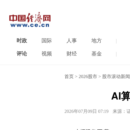
时政
国际
人事
地方
|
评论
视频
财经
基金
|
首页
>
2026股市
>
股市滚动新闻
AI
2026年07月09日 07:19
来源：