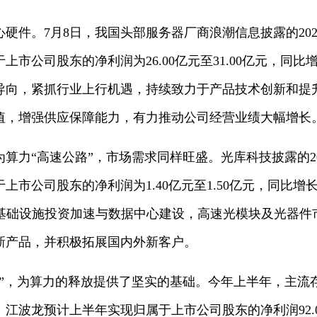
件。7月8日，我国头部服务器厂商浪潮信息披露的202
市公司股东的净利润为26.00亿元至31.00亿元，同比增长
导向，紧抓行业上行机遇，持续致力于产品技术创新和提
值，增强供应保障能力，有力推动公司经营业绩大幅增长
力“高速公路”，市场需求同样旺盛。光库科技披露的20
公司股东的净利润为1.40亿元至1.50亿元，同比增长73.
力基础设施投资加速与数据中心建设，高速光模块及光器件
新产品，并积极拓展国内外新客户。
，为算力的释放提供了坚实的基础。今年上半年，主流
波龙预计上半年实现归属于上市公司股东的净利润92.00