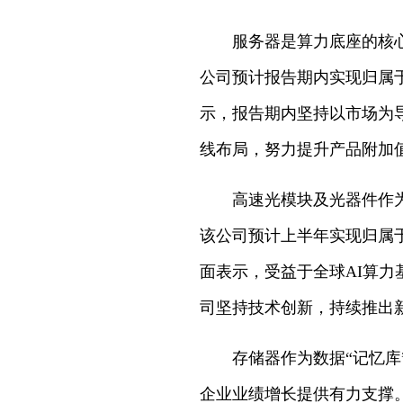
服务器是算力底座的核心硬
公司预计报告期内实现归属于上
示，报告期内坚持以市场为
线布局，努力提升产品附加
高速光模块及光器件作为算
该公司预计上半年实现归属于上市
面表示，受益于全球AI算
司坚持技术创新，持续推出
存储器作为数据“记忆库”
企业业绩增长提供有力支撑。江