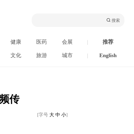
健康
医药
会展
|
推荐
文化
旅游
城市
|
English
报频传
[字号
大
中
小
]