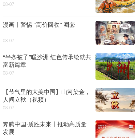
08-07
漫画丨警惕 “高价回收” 圈套
08-07
“半条被子”暖沙洲 红色传承绘就共
富新篇章
08-07
【节气里的大美中国】山河染金，
人间立秋（视频）
08-07
奔腾中国·质胜未来丨推动高质量
发展