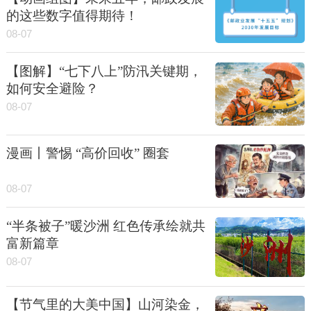
的这些数字值得期待！
08-07
【图解】“七下八上”防汛关键期，
如何安全避险？
08-07
漫画丨警惕 “高价回收” 圈套
08-07
“半条被子”暖沙洲 红色传承绘就共
富新篇章
08-07
【节气里的大美中国】山河染金，