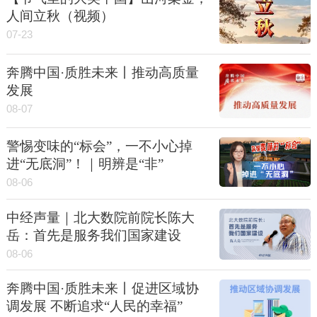
人间立秋（视频）
07-23
奔腾中国·质胜未来丨推动高质量
发展
08-07
警惕变味的“标会”，一不小心掉
进“无底洞”！｜明辨是“非”
08-06
中经声量｜北大数院前院长陈大
岳：首先是服务我们国家建设
08-06
奔腾中国·质胜未来丨促进区域协
调发展 不断追求“人民的幸福”