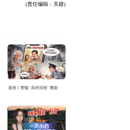
(责任编辑：关婧)
漫画丨警惕 “高价回收” 圈套