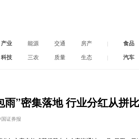
产业
能源
交通
房产
|
食品
科技
三农
质量
生态
|
汽车
包雨”密集落地 行业分红从拼
中国证券报