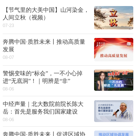
【节气里的大美中国】山河染金，
人间立秋（视频）
07-23
奔腾中国·质胜未来丨推动高质量
发展
08-07
警惕变味的“标会”，一不小心掉
进“无底洞”！｜明辨是“非”
08-06
中经声量｜北大数院前院长陈大
岳：首先是服务我们国家建设
08-06
奔腾中国·质胜未来丨促进区域协