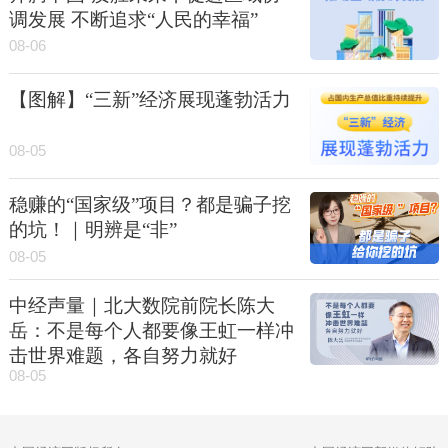
调发展 不断追求“人民的幸福”
08-06
【图解】“三新”经济展现蓬勃活力
08-05
稳赚的“国家级”项目？都是骗子挖
的坑！｜明辨是“非”
08-05
中经声量｜北大数院前院长陈大
岳：不是每个人都要像王虹一样冲
击世界难题，各自努力就好
08-05