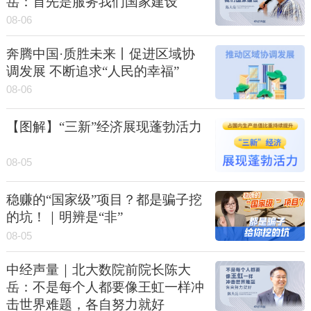
岳：首先是服务我们国家建设
08-06
奔腾中国·质胜未来丨促进区域协
调发展 不断追求“人民的幸福”
08-06
【图解】“三新”经济展现蓬勃活力
08-05
稳赚的“国家级”项目？都是骗子挖
的坑！｜明辨是“非”
08-05
中经声量｜北大数院前院长陈大
岳：不是每个人都要像王虹一样冲
击世界难题，各自努力就好