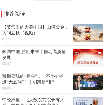
推荐阅读
【节气里的大美中国】山河染金，
人间立秋（视频）
07-23
奔腾中国·质胜未来丨推动高质量
发展
08-07
警惕变味的“标会”，一不小心掉
进“无底洞”！｜明辨是“非”
08-06
中经声量｜北大数院前院长陈大