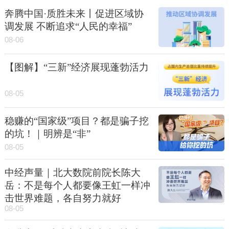
奔腾中国·质胜未来丨促进区域协
调发展 不断追求“人民的幸福”
08-06
【图解】“三新”经济展现蓬勃活力
08-05
稳赚的“国家级”项目？都是骗子挖
的坑！｜明辨是“非”
08-05
中经声量｜北大数院前院长陈大
岳：不是每个人都要像王虹一样冲
击世界难题，各自努力就好
08-05