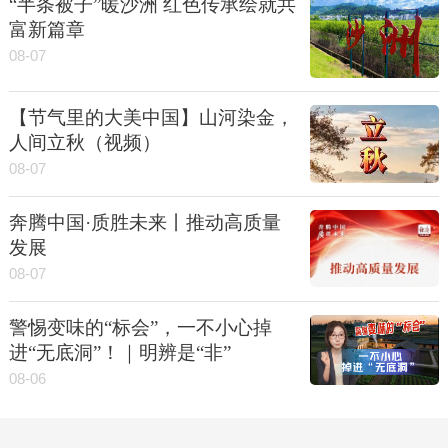
“半条被子”暖沙洲 红色传承绘就共
富新篇章
08-07
【节气里的大美中国】山河染金，
人间立秋（视频）
08-07
奔腾中国·质胜未来丨推动高质量
发展
08-07
警惕变味的“标会”，一不小心掉
进“无底洞”！｜明辨是“非”
08-06