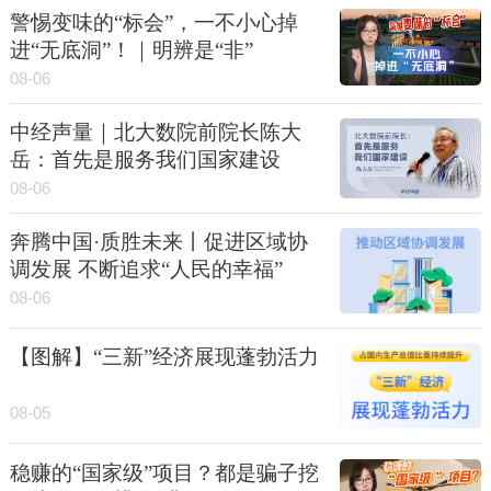
警惕变味的“标会”，一不小心掉
进“无底洞”！｜明辨是“非”
08-06
中经声量｜北大数院前院长陈大
岳：首先是服务我们国家建设
08-06
奔腾中国·质胜未来丨促进区域协
调发展 不断追求“人民的幸福”
08-06
【图解】“三新”经济展现蓬勃活力
08-05
稳赚的“国家级”项目？都是骗子挖