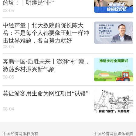
的坑！｜明辨是“非”
08-05
中经声量｜北大数院前院长陈大
岳：不是每个人都要像王虹一样冲
击世界难题，各自努力就好
08-05
奔腾中国·质胜未来丨澎湃“村”潮，
激荡乡村振兴新气象
08-05
莫让游客用生命为网红项目“试错”
08-04
中国经济网版权所有
中国经济网新媒体矩阵