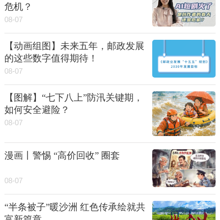
危机？
08-07
【动画组图】未来五年，邮政发展
的这些数字值得期待！
08-07
【图解】“七下八上”防汛关键期，
如何安全避险？
08-07
漫画丨警惕 “高价回收” 圈套
08-07
“半条被子”暖沙洲 红色传承绘就共
富新篇章