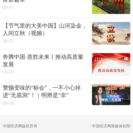
08-07
【节气里的大美中国】山河染金，
人间立秋（视频）
08-07
奔腾中国·质胜未来丨推动高质量
发展
08-07
警惕变味的“标会”，一不小心掉
进“无底洞”！｜明辨是“非”
08-06
中国经济网版权所有
中国经济网新媒体矩阵