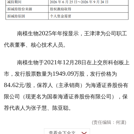
2025
南模生物
年年报显示，
王津津为公司职工
代表董事、核心技术人员。
2021
12
28
南模生物于
年
月
日在上交所科创板上
1949.09
市，发行股票数量为
万股，发行价格为
84.62
/
元
股，保荐人（主承销商）为海通证券股份有
限公司（现更名为国泰海通证券股份有限公司），保
荐代表人为张子慧、陈亚聪。
(责任编辑：何潇)
查看余下全文