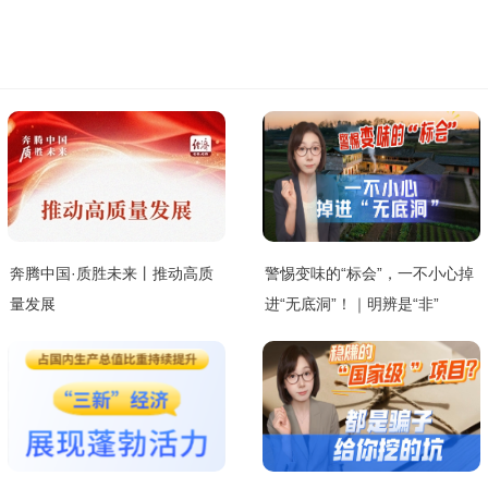
奔腾中国·质胜未来丨推动高质
警惕变味的“标会”，一不小心掉
量发展
进“无底洞”！｜明辨是“非”