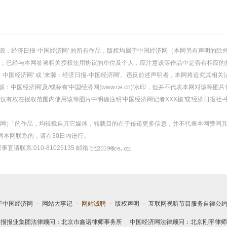
或 '来源：经济日报-中国经济网' 的所有作品，版权均属于中国经济网（本网另有声明
；已经与本网签署相关授权使用协议的单位及个人，应注意该等作品中是否有相应的
：中国经济网' 或 '来源：经济日报-中国经济网'。违反前述声明者，本网将追究其相关
：中国经济网'及/或标有'中国经济网(www.ce.cn)'水印，但并不代表本网对该
有权在授权范围内使用该等图片中明确注明'中国经济网记者XXX摄'或'经济日报社-
经济网）' 的作品，均转载自其它媒体，转载目的在于传递更多信息，并不代表本网赞同
同本网联系的，请在30日内进行。
事宜请联系:010-81025135 邮箱:
于中国经济网
－
网站大事记
－
网站诚聘
－
版权声明
－
互联网视听节目服务自律公
日报报业集团法律顾问：
北京市鑫诺律师事务所
中国经济网法律顾问：北京刚平律师