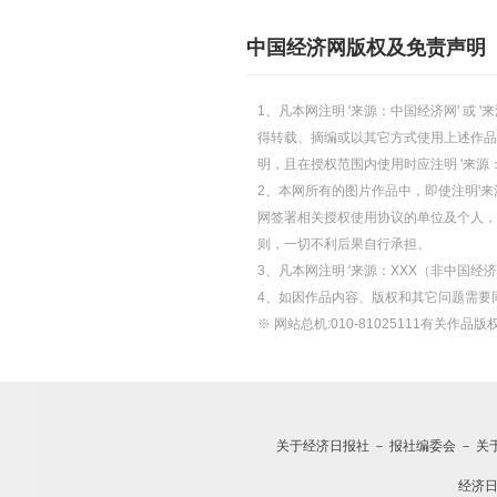
中国经济网版权及免责声明
1、凡本网注明 '来源：中国经济网' 
得转载、摘编或以其它方式使用上述作品
明，且在授权范围内使用时应注明 '来源
2、本网所有的图片作品中，即使注明'来源
网签署相关授权使用协议的单位及个人，仅
则，一切不利后果自行承担。
3、凡本网注明 '来源：XXX（非中国
4、如因作品内容、版权和其它问题需要
※ 网站总机:010-81025111有关作品版权
关于经济日报社
－
报社编委会
－
关
经济