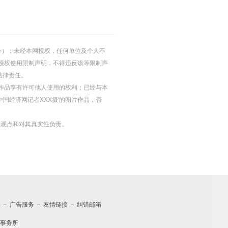
的除外）；未经本网授权，任何单位及个人不
授权使用限制声明，不得违反该等限制声
法律责任。
等图片作品享有许可他人使用的权利；已经与本
中国经济网记者XXX摄'的图片作品，否
其观点和对其真实性负责。
约
－
广告服务
－
友情链接
－
纠错邮箱
事务所