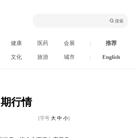
健康
医药
会展
|
推荐
文化
旅游
城市
|
English
中期行情
[字号
大
中
小
]