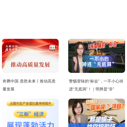
奔腾中国·质胜未来丨推动高质
警惕变味的“标会”，一不小心掉
量发展
进“无底洞”！｜明辨是“非”