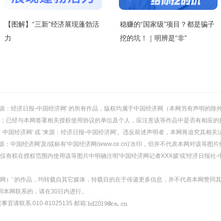
【图解】“三新”经济展现蓬勃活
稳赚的“国家级”项目？都是骗子
力
挖的坑！｜明辨是“非”
或 '来源：经济日报-中国经济网' 的所有作品，版权均属于中国经济网（本网另有声明
；已经与本网签署相关授权使用协议的单位及个人，应注意该等作品中是否有相应的
：中国经济网' 或 '来源：经济日报-中国经济网'。违反前述声明者，本网将追究其相关
：中国经济网'及/或标有'中国经济网(www.ce.cn)'水印，但并不代表本网对该
有权在授权范围内使用该等图片中明确注明'中国经济网记者XXX摄'或'经济日报社-
经济网）' 的作品，均转载自其它媒体，转载目的在于传递更多信息，并不代表本网赞同
同本网联系的，请在30日内进行。
事宜请联系:010-81025135 邮箱: