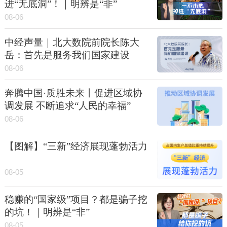
进“无底洞”！｜明辨是“非”
08-06
中经声量｜北大数院前院长陈大
岳：首先是服务我们国家建设
08-06
奔腾中国·质胜未来丨促进区域协
调发展 不断追求“人民的幸福”
08-06
【图解】“三新”经济展现蓬勃活力
08-05
稳赚的“国家级”项目？都是骗子挖
的坑！｜明辨是“非”
08-05