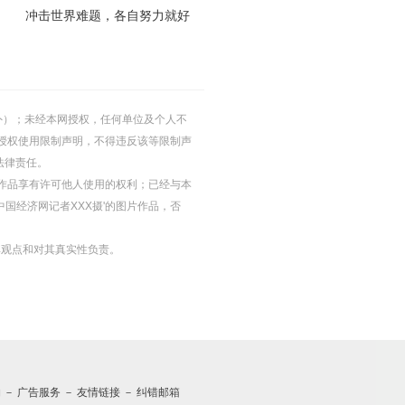
冲击世界难题，各自努力就好
的除外）；未经本网授权，任何单位及个人不
授权使用限制声明，不得违反该等限制声
法律责任。
等图片作品享有许可他人使用的权利；已经与本
中国经济网记者XXX摄'的图片作品，否
其观点和对其真实性负责。
约
－
广告服务
－
友情链接
－
纠错邮箱