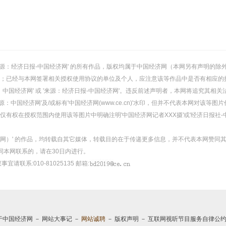
或 '来源：经济日报-中国经济网' 的所有作品，版权均属于中国经济网（本网另有声明
；已经与本网签署相关授权使用协议的单位及个人，应注意该等作品中是否有相应的
：中国经济网' 或 '来源：经济日报-中国经济网'。违反前述声明者，本网将追究其相关
：中国经济网'及/或标有'中国经济网(www.ce.cn)'水印，但并不代表本网对该
有权在授权范围内使用该等图片中明确注明'中国经济网记者XXX摄'或'经济日报社-
经济网）' 的作品，均转载自其它媒体，转载目的在于传递更多信息，并不代表本网赞同
同本网联系的，请在30日内进行。
事宜请联系:010-81025135 邮箱:
于中国经济网
－
网站大事记
－
网站诚聘
－
版权声明
－
互联网视听节目服务自律公