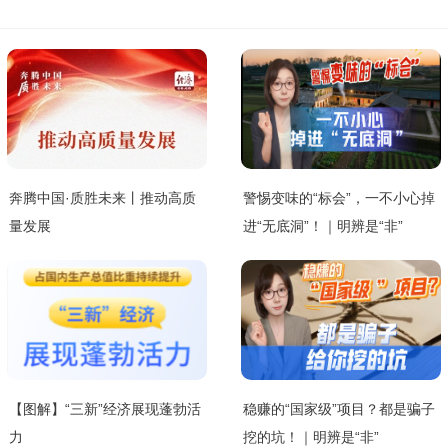
奔腾中国·质胜未来丨推动高质
警惕变味的“标会”，一不小心掉
量发展
进“无底洞”！｜明辨是“非”
【图解】“三新”经济展现蓬勃活
稳赚的“国家级”项目？都是骗子
力
挖的坑！｜明辨是“非”