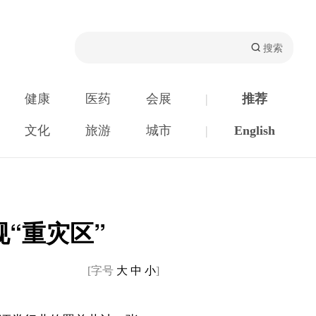
健康
医药
会展
|
推荐
文化
旅游
城市
|
English
“重灾区”
[字号
大
中
小
]