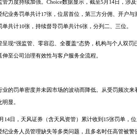
监管力度持续加强。Choice数据显示，截至5月14日，涉
经纪业务罚单共计17张，位居首位，第三方分佣、开户
单共计10张，持续督导罚单共计6张，分列二、三位。
管呈现“强监管、零容忍、全覆盖”态势，机构与个人双罚
延伸至公司治理有效性与客户服务全流程。
证券行业的罚单密度并未因市场的波动而降低。从受罚频次
化明显。
截至5月14日，天风证券（含天风资管）累计收到15张罚单
经纪业务人员管理缺失等多类问题，且多名时任高管被警