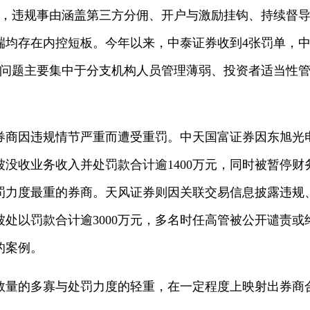
单，违规事由涵盖第三方分佣、开户与激励挂钩、持续督
端均存在内控短板。今年以来，中泰证券收到4张罚单，
规问题主要集中于分支机构人员管理薄弱、投资者适当性
。
券商因违规情节严重而遭受重罚。中天国富证券因东旭光
没收业务收入并处罚款合计逾1400万元，同时被暂停财
罚力度最重的券商。天风证券则因关联交易信息披露违规
处以罚款合计逾3000万元，多名时任高管被公开谴责
的案例。
数量的多寡与处罚力度的轻重，在一定程度上映射出券商