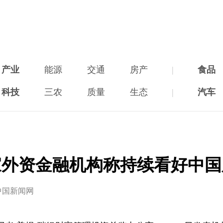
产业
能源
交通
房产
|
食品
科技
三农
质量
生态
|
汽车
家外资金融机构称持续看好中国
中国新闻网