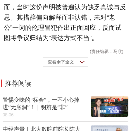
而，当时这份声明被普遍认为缺乏真诚与反
思。其措辞偏向解释而非认错，未对“老
公”一词的伦理冒犯作出正面回应，反而试
图将争议归结为“表达方式不当”。
(责任编辑：马欣)
查看余下全文
推荐阅读
警惕变味的“标会”，一不小心掉
进“无底洞”！｜明辨是“非”
08-06
中经声量｜北大数院前院长陈大