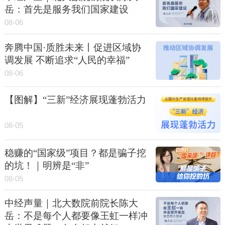
岳：首先是服务我们国家建设
08-06
奔腾中国·质胜未来丨促进区域协
调发展 不断追求“人民的幸福”
08-06
【图解】“三新”经济展现蓬勃活力
08-05
稳赚的“国家级”项目？都是骗子挖
的坑！｜明辨是“非”
08-05
中经声量｜北大数院前院长陈大
岳：不是每个人都要像王虹一样冲