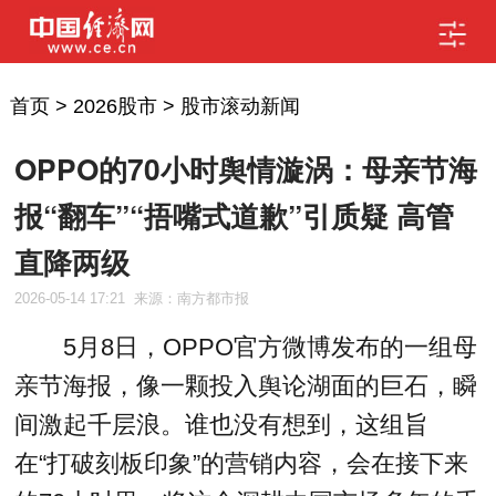
首页
>
2026股市
>
股市滚动新闻
OPPO的70小时舆情漩涡：母亲节海
报“翻车”“捂嘴式道歉”引质疑 高管
直降两级
2026-05-14 17:21
来源：南方都市报
5月8日，OPPO官方微博发布的一组母
亲节海报，像一颗投入舆论湖面的巨石，瞬
间激起千层浪。谁也没有想到，这组旨
在“打破刻板印象”的营销内容，会在接下来