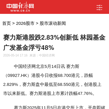
首页
>
2026股市
>
股市滚动新闻
赛力斯港股跌2.83%创新低 林园基金
广发基金浮亏48%
2026-05-14 17:16
来源：中国经济网
中国经济网北京
5
月
14
日讯
赛力斯
（
09927.HK
）港股今日收报
68.700
港元，跌幅
2.829%
，赛力斯
盘中最低至
68.550
港元，
创港股上
市以来新低。赛力斯港股上市累计跌幅
4
7.76
%
。
赛力斯
2025
年
11
月
5
日在港交所上市，开盘即破