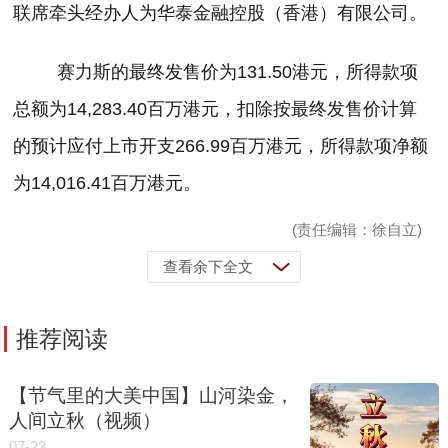
联席牵头经办人为华泰金融控股（香港）有限公司。
赛力斯的最终发售价为
131.50
港元，所得款项
总额为
14,283.40
百万港元，扣除按最终发售价计算
的预计应付上市开支
266.99
百万港元，所得款项净额
为
14,016.41
百万港元。
(责任编辑：徐自立)
查看余下全文
推荐阅读
【节气里的大美中国】山河染金，
人间立秋（视频）
07-23