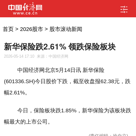
首页
>
2026股市
>
股市滚动新闻
新华保险跌2.61% 领跌保险板块
2026-05-14 17:10
来源：中国经济网
中国经济网北京
5
月
14
日讯
新华保险
(601336.SH)
今日股价下跌，截至收盘报
62.
38
元，跌
幅
2.61
%
。
今日，保险板块跌
1.85
%
，新华保险为该板块跌
幅最大的上市公司。
(责任编辑：徐自立)