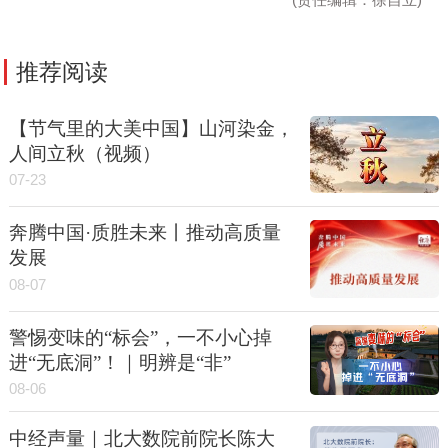
推荐阅读
【节气里的大美中国】山河染金，
人间立秋（视频）
07-23
奔腾中国·质胜未来丨推动高质量
发展
08-07
警惕变味的“标会”，一不小心掉
进“无底洞”！｜明辨是“非”
08-06
中经声量｜北大数院前院长陈大