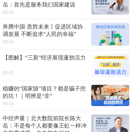
岳：首先是服务我们国家建设
08-06
奔腾中国·质胜未来丨促进区域协
调发展 不断追求“人民的幸福”
08-06
【图解】“三新”经济展现蓬勃活力
08-05
稳赚的“国家级”项目？都是骗子挖
的坑！｜明辨是“非”
08-05
中经声量｜北大数院前院长陈大
岳：不是每个人都要像王虹一样冲