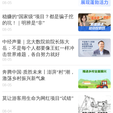
08-05
稳赚的“国家级”项目？都是骗子挖
的坑！｜明辨是“非”
08-05
中经声量｜北大数院前院长陈大
岳：不是每个人都要像王虹一样冲
击世界难题，各自努力就好
08-05
奔腾中国·质胜未来丨澎湃“村”潮，
激荡乡村振兴新气象
08-05
莫让游客用生命为网红项目“试错”
08-04