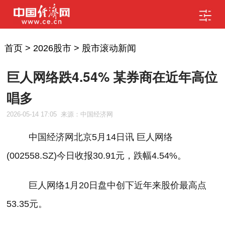
首页
>
2026股市
>
股市滚动新闻
巨人网络跌4.54% 某券商在近年高位
唱多
2026-05-14 17:05
来源：中国经济网
中国经济网北京
5
月
1
4
日讯
巨人网络
(002558.SZ)
今日收报
30.91
元，跌幅
4.54%
。
巨人网络
1
月
20
日盘中创下近年来股价最高点
53.35
元。