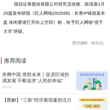
国信证券股份有限公司研究员张衡、陈瑶蓉
1
月
25
题发布研报《巨人网络
(002558)
：长青
IP
铸就基本
盘 休闲赛道打开向上空间》称，给予巨人网络“优于
大市”评级。
(责任编辑：徐自立)
推荐阅读
奔腾中国·质胜未来丨促进区域协
调发展 不断追求“人民的幸福”
08-06
【图解】“三新”经济展现蓬勃活力