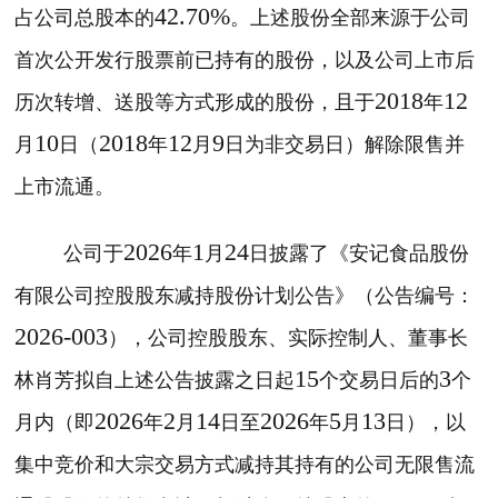
42.70%
占公司总股本的
。上述股份全部来源于公司
首次公开发行股票前已持有的股份，以及公司上市后
2018
12
历次转增、送股等方式形成的股份，且于
年
10
2018
12
9
月
日（
年
月
日为非交易日）解除限售并
上市流通。
2026
1
24
公司于
年
月
日披露了《安记食品股份
有限公司控股股东减持股份计划公告》（公告编号：
2026-003
），公司控股股东、实际控制人、董事长
15
3
林肖芳拟自上述公告披露之日起
个交易日后的
个
2026
2
14
2026
5
13
月内（即
年
月
日至
年
月
日），以
集中竞价和大宗交易方式减持其持有的公司无限售流