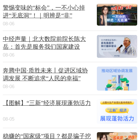
警惕变味的“标会”，一不小心掉
进“无底洞”！｜明辨是“非”
08-06
中经声量｜北大数院前院长陈大
岳：首先是服务我们国家建设
08-06
奔腾中国·质胜未来丨促进区域协
调发展 不断追求“人民的幸福”
08-06
【图解】“三新”经济展现蓬勃活力
08-05
稳赚的“国家级”项目？都是骗子挖