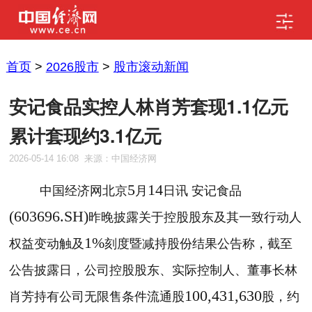
首页
>
2026股市
>
股市滚动新闻
安记食品实控人林肖芳套现1.1亿元
累计套现约3.1亿元
2026-05-14 16:08
来源：中国经济网
5
14
中国经济网北京
月
日讯 安记食品
(603696.SH)
昨晚披露关于控股股东及其一致行动人
1%
权益变动触及
刻度暨减持股份结果公告称，截至
公告披露日，公司控股股东、实际控制人、董事长林
100,431,630
肖芳持有公司无限售条件流通股
股，约