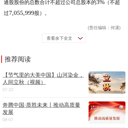
3%
通股股份的总数合计不超过公司总股本的
（不超
7,055,999
过
股）。
(责任编辑：何潇)
查看余下全文
推荐阅读
【节气里的大美中国】山河染金，
人间立秋（视频）
07-23
奔腾中国·质胜未来丨推动高质量
发展
08-07