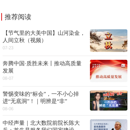
推荐阅读
【节气里的大美中国】山河染金，
人间立秋（视频）
07-23
奔腾中国·质胜未来丨推动高质量
发展
08-07
警惕变味的“标会”，一不小心掉
进“无底洞”！｜明辨是“非”
08-06
中经声量｜北大数院前院长陈大