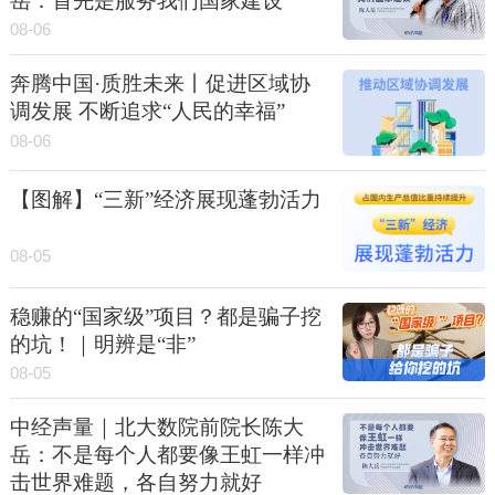
岳：首先是服务我们国家建设
08-06
奔腾中国·质胜未来丨促进区域协
调发展 不断追求“人民的幸福”
08-06
【图解】“三新”经济展现蓬勃活力
08-05
稳赚的“国家级”项目？都是骗子挖
的坑！｜明辨是“非”
08-05
中经声量｜北大数院前院长陈大
岳：不是每个人都要像王虹一样冲
击世界难题，各自努力就好