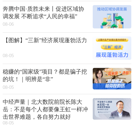
奔腾中国·质胜未来丨促进区域协
调发展 不断追求“人民的幸福”
08-06
【图解】“三新”经济展现蓬勃活力
08-05
稳赚的“国家级”项目？都是骗子挖
的坑！｜明辨是“非”
08-05
中经声量｜北大数院前院长陈大
岳：不是每个人都要像王虹一样冲
击世界难题，各自努力就好
08-05