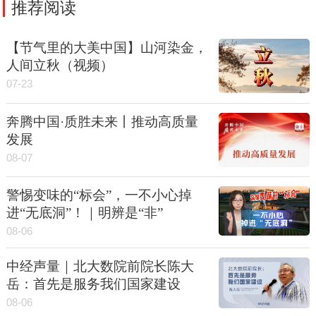
推荐阅读
【节气里的大美中国】山河染金，
人间立秋（视频）
07-23
奔腾中国·质胜未来丨推动高质量
发展
08-07
警惕变味的“标会”，一不小心掉
进“无底洞”！｜明辨是“非”
08-06
中经声量｜北大数院前院长陈大
岳：首先是服务我们国家建设
08-06