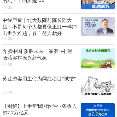
的坑！｜明辨是“非”
08-05
中经声量｜北大数院前院长陈大
岳：不是每个人都要像王虹一样冲
击世界难题，各自努力就好
08-05
奔腾中国·质胜未来丨澎湃“村”潮，
激荡乡村振兴新气象
08-05
莫让游客用生命为网红项目“试错”
08-04
【图解】上半年我国软件业务收入
超7.7万亿元