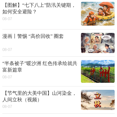
【图解】“七下八上”防汛关键期，
如何安全避险？
08-07
漫画丨警惕 “高价回收” 圈套
08-07
“半条被子”暖沙洲 红色传承绘就共
富新篇章
08-07
【节气里的大美中国】山河染金，
人间立秋（视频）
08-07