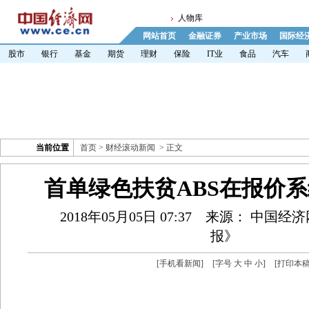
人物库
网站首页
金融证券
产业市场
国际经
股市
银行
基金
期货
理财
保险
IT业
食品
汽车
当前位置
首页
>
财经滚动新闻
> 正文
首单绿色扶贫ABS在报价
2018年05月05日 07:37
来源： 中国经
报》
[
手机看新闻
]
[字号
大
中
小
]
[
打印本