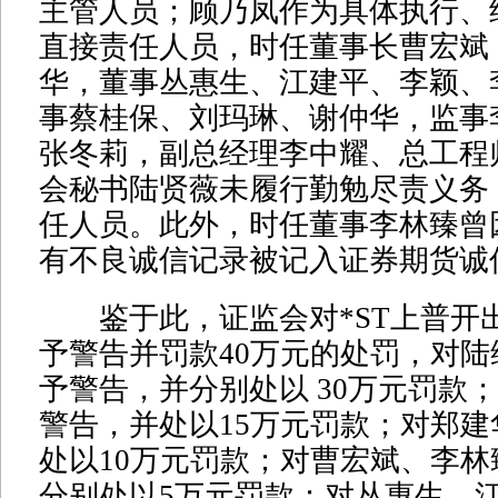
主管人员；顾乃凤作为具体执行、
直接责任人员，时任董事长曹宏斌
华，董事丛惠生、江建平、李颖、
事蔡桂保、刘玛琳、谢仲华，监事
张冬莉，副总经理李中耀、总工程
会秘书陆贤薇未履行勤勉尽责义务
任人员。此外，时任董事李林臻曾
有不良诚信记录被记入证券期货诚
鉴于此，证监会对*ST上普开
予警告并罚款40万元的处罚，对
予警告，并分别处以 30万元罚款
警告，并处以15万元罚款；对郑
处以10万元罚款；对曹宏斌、李
分别处以5万元罚款；对丛惠生、