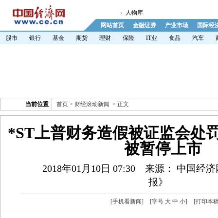
人物库
网站首页
金融证券
产业市场
国际经
股市
银行
基金
期货
理财
保险
IT业
食品
汽车
当前位置
首页
>
财经滚动新闻
> 正文
*ST上普财务造假被证监会处罚
被暂停上市
2018年01月10日 07:30
来源： 中国经
报》
[
手机看新闻
]
[字号
大
中
小
]
[
打印本