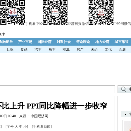
手机看中经
经济日报微信
中经网微信
物库
金融证券
产业市场
国际经济
时政社会
评论理论
地方经济
城市频道
IT业
食品
汽车
商车
能源
房产
医药
文化
会展
I环比上升 PPI同比降幅进一步收窄
09日 09:40
来源： 中国经济网
稿
]
[字号
大
中
小
]
[
手机看新闻
]