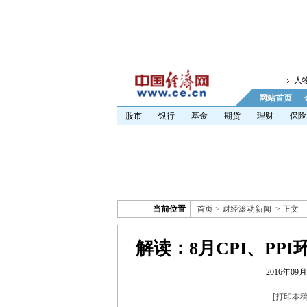
人
网站首页
股市
银行
基金
期货
理财
保险
当前位置
首页
>
财经滚动新闻
> 正文
解读：8月CPI、PP
2016年09月
[
打印本