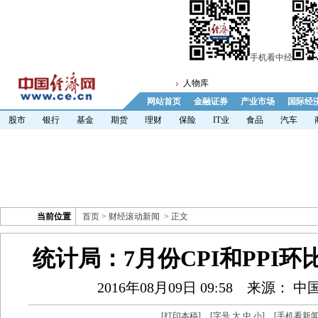
手机看中经
人物库
网站首页
金融证券
产业市场
国际经
股市
银行
基金
期货
理财
保险
IT业
食品
汽车
当前位置
首页
>
财经滚动新闻
> 正文
统计局：7月份CPI和PPI环
2016年08月09日 09:58
来源： 中
[
打印本稿
]
[字号
大
中
小
]
[
手机看新