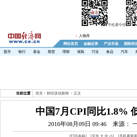
手机看中经
人物库
网站首页
金融证券
产业市场
国际经
股市
银行
基金
期货
理财
保险
IT业
食品
汽车
当前位置
首页
>
财经滚动新闻
> 正文
中国7月CPI同比1.8%
2016年08月09日 09:46
来源： 
[
打印本稿
]
[字号
大
中
小
]
[
手机看新