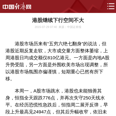
港股继续下行空间不大
2015-07-29 07:40
来源：中国证券报
港股市场历来有“五穷六绝七翻身”的说法，但
港股近期反复走软，大市成交量方面整体萎缩，上
周港股日均成交额仅810亿港元。一方面是内地A股
升势受阻，另一方面是外围欧美市场出现调整，所
以港股市场氛围亦偏谨慎，短期重心已然有所下
移。
本周一，A股市场跳水，港股也未能独善其
身，恒指全天跟跌776点，并再次失守250天线水
平。在经历恐慌性急跌后，恒指周二展开反弹，早
段上升最高见24947点，但其后升幅收窄，依旧未