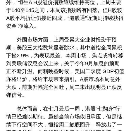
外， 恒生A H股溢价指数继续维持高位，上周主要
于140至145之间，本周该指数略有回落。但H股较
A股平均折让仍接近四成，“港股通”近期则持续获得
资金 净流入。
外围市场方面，上周受累大企业财报逊于预
期，美股三大指数均显著跳水，其中道指全周累积
下挫2.9%，为表现最差。本周市场，焦点或将转移
到美联储议息会议上来，关于今年9月加息的预期
正不断升温。而稍晚些时候，美国二季度 GDP初值
亦将出炉，将给市场带来指引。A股市场本周意外
大跌，前期升幅完全回吐，周二未出现明显止跌反
弹信号。
总体而言，在七月最后一周，港股“七翻身”行
情已经难以期待。虽然当前市场依旧承压，但是继
续下行空间不大，恒指周二触底回升，释放出了一