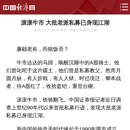
滚滚牛市 大批老派私募已身现江湖
2015-05-11 08:53
来源：中国证券报-中证网
廉颇老矣，尚能饭否？
牛市达达的马蹄，唤醒沉睡中的A股骑士。他
们曾叱咤于这片疆土，他们曾是私募教父。然而月
圆月缺，有人折戟，有人入狱。时过境迁，卿本战
者，待A股红了，收拾盔铠，重登台榭。
滚滚牛市，铁骑翻飞。中国证券报记者近日调
查上世纪90年代以来首批私募行迹，发现大批老派
私募已身现江湖。
新中国的操盘手时代缘起于1990年两市成立。