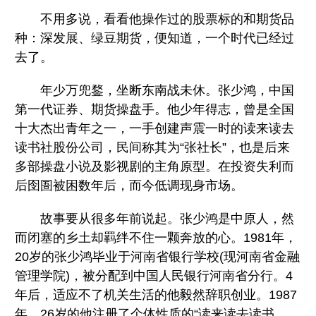
不用多说，看看他操作过的股票标的和期货品
种：深发展、绿豆期货，便知道，一个时代已经过
去了。
年少万兜鍪，坐断东南战未休。张少鸿，中国
第一代证券、期货操盘手。他少年得志，曾是全国
十大杰出青年之一，一手创建声震一时的读来读去
读书社股份公司，民间称其为“张社长”，也是后来
多部操盘小说及影视剧的主角原型。在投资失利而
后囹圄被困数年后，而今低调现身市场。
故事要从很多年前说起。张少鸿是中原人，然
而闭塞的乡土却羁绊不住一颗奔放的心。1981年，
20岁的张少鸿毕业于河南省银行学校(现河南省金融
管理学院)，被分配到中国人民银行河南省分行。4
年后，适应不了机关生活的他毅然辞职创业。1987
年，26岁的他注册了个体性质的“读来读去读书